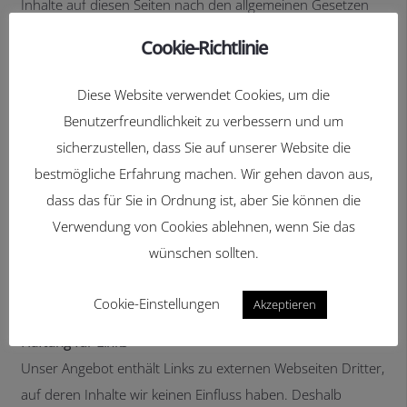
Inhalte auf diesen Seiten nach den allgemeinen Gesetzen
verantwortlich. Nach §§ 8 bis 10 TMG sind wir als
Cookie-Richtlinie
Diensteanbieter jedoch nicht verpflichtet, übermittelte oder
gespeicherte fremde Informationen zu überwachen oder
Diese Website verwendet Cookies, um die
nach Umständen zu forschen, die auf eine rechtswidrige
Benutzerfreundlichkeit zu verbessern und um
Tätigkeit hinweisen. Verpflichtungen zur Entfernung oder
sicherzustellen, dass Sie auf unserer Website die
Sperrung der Nutzung von Informationen nach den
bestmögliche Erfahrung machen. Wir gehen davon aus,
allgemeinen Gesetzen bleiben hiervon unberührt. Eine
dass das für Sie in Ordnung ist, aber Sie können die
diesbezügliche Haftung ist jedoch erst ab dem Zeitpunkt
Verwendung von Cookies ablehnen, wenn Sie das
der Kenntnis einer konkreten Rechtsverletzung möglich. Bei
wünschen sollten.
Bekanntwerden von entsprechenden Rechtsverletzungen
werden wir diese Inhalte umgehend entfernen.
Cookie-Einstellungen
Akzeptieren
Haftung für Links
Unser Angebot enthält Links zu externen Webseiten Dritter,
auf deren Inhalte wir keinen Einfluss haben. Deshalb