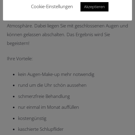
aufzufüllen.
Cookie-Einstellungen
Akzeptieren
Die Behandlung verläuft in einer sehr entspannten
Atmosphäre. Dabei liegen Sie mit geschlossenen Augen und
können gelassen abschalten. Das Ergebnis wird Sie
begeistern!
Ihre Vorteile:
kein Augen-Make-up mehr notwendig
rund um die Uhr schön aussehen
schmerzfreie Behandlung
nur einmal im Monat auffüllen
kostengünstig
kaschierte Schlupflider