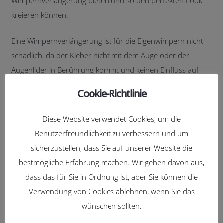
Wimpernverlängerung bieten und so den perfekten Look
kreieren können.
Eine Wimpernverlängerung ist für die Eigenwimpern nicht
schädlich, da der Kleber nicht mit dem Auge oder der
Augenlider in Berührung kommt und keinen Einfluss auf
den Haarfollikel hat.
Cookie-Richtlinie
Auf eine natürliche Wimper werden mehrere Wimpern aus
Diese Website verwendet Cookies, um die
Kunsthaar mit einem Spezialkleber appliziert. Bei einer
Benutzerfreundlichkeit zu verbessern und um
Wimpernverlängerung kann man sehr natürlich arbeiten
sicherzustellen, dass Sie auf unserer Website die
aber auch sehr auffällig und voluminös. Die Wimpern
bestmögliche Erfahrung machen. Wir gehen davon aus,
können verlängert oder verdichtet werden, natürlich kann
dass das für Sie in Ordnung ist, aber Sie können die
auch beides gleichzeitig erzielen. Mit der Behandlung wird
Verwendung von Cookies ablehnen, wenn Sie das
ein schönes Ergebnis mit einer langen Haltbarkeit
wünschen sollten.
erreicht! Wir empfehlen es, die Wimpern alle drei Wochen